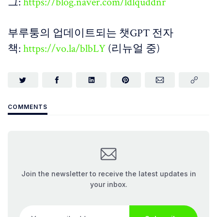
그:
https://blog.naver.com/ldlquddnr
부루퉁의 업데이트되는 챗GPT 전자
책:
https://vo.la/blbLY
(리뉴얼 중)
COMMENTS
Join the newsletter to receive the latest updates in
your inbox.
Your email address