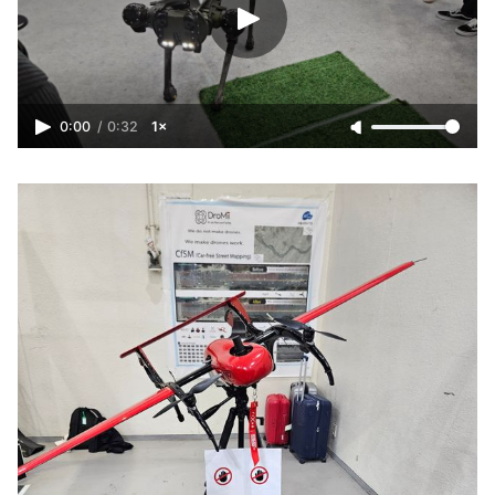
0:00
/
0:32
1×