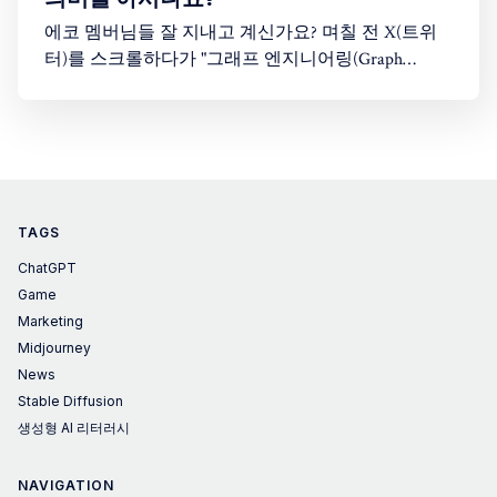
에코 멤버님들 잘 지내고 계신가요? 며칠 전 X(트위
터)를 스크롤하다가 "그래프 엔지니어링(Graph
Engineering)"이라는 단어를 봤습니다. 처음엔 "또 AI
업계가 새로운 유행어를 만들어낸 건가?" 싶었습니
다. 솔직히 저도 이 개념이 정확히 뭔지 몰랐습니다.
그래서 이 주제를 다룬 Greg Isenberg의 유튜브 영상
을 찾아봤고, 26분짜리 영상을 보면서
TAGS
ChatGPT
Game
Marketing
Midjourney
News
Stable Diffusion
생성형 AI 리터러시
NAVIGATION