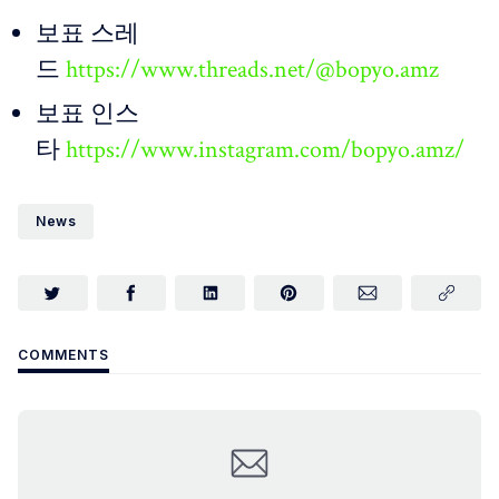
보표 스레
드
https://www.threads.net/@bopyo.amz
보표 인스
타
https://www.instagram.com/bopyo.amz/
News
COMMENTS