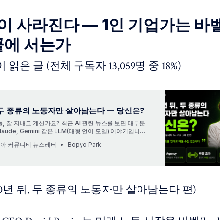
간이 사라진다 — 1인 기업가는 바
끝에 서는가
명이 읽은 글 (전체 구독자 13,059명 중 18%)
, 두 종류의 노동자만 살아남는다 — 당신은?
, 잘 지내고 계신가요? 최근 AI 관련 뉴스를 보면 대부분
 Claude, Gemini 같은 LLM(대형 언어 모델) 이야기입니다.
더 똑똑하고, 더 긴 맥락을 이해한다는 식의 경쟁입니다. 그
코리아 커뮤니티 뉴스레터
Bopyo Park
문이 들지 않으셨나요? ”언어만으로는 부족하지 않을까?”
을 만들어 딥러닝 혁명의 씨앗을 뿌린 Fei-Fei Li 박사가 최
 10년 뒤, 두 종류의 노동자만 살아남는다 편)