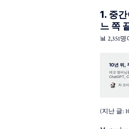
1. 중
느 쪽 
📊 2,351
10년 뒤
에코 멤버님들
ChatGPT,
더 빠르고, 
AI 
런데 이런 의
ImageNet
근 World
(지난 글: