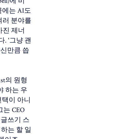
ell)에 비
끝에는 AI도
 여러 분야를
가진 제너
다. '그냥 괜
당신만큼 씁
ist의 원형
야 하는 우
선택이 아니
그는 CEO
 글쓰기 스
제하는 할 일