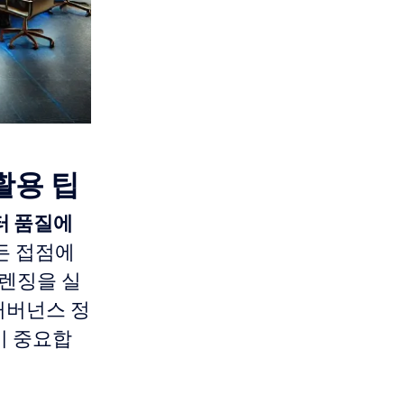
활용 팁
터 품질에
든 접점에
클렌징을 실
거버넌스 정
이 중요합