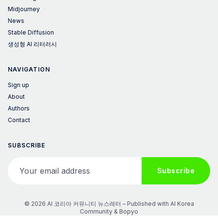
Midjourney
News
Stable Diffusion
생성형 AI 리터러시
NAVIGATION
Sign up
About
Authors
Contact
SUBSCRIBE
Your email address
Subscribe
© 2026 AI 코리아 커뮤니티 뉴스레터 – Published with
AI Korea
Community
&
Bopyo