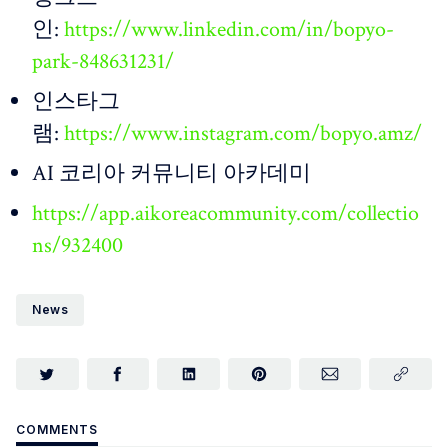
인:
https://www.linkedin.com/in/bopyo-
park-848631231/
인스타그
램:
https://www.instagram.com/bopyo.amz/
AI 코리아 커뮤니티 아카데미
https://app.aikoreacommunity.com/collectio
ns/932400
News
COMMENTS