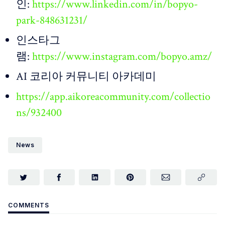
인:
https://www.linkedin.com/in/bopyo-
park-848631231/
인스타그
램:
https://www.instagram.com/bopyo.amz/
AI 코리아 커뮤니티 아카데미
https://app.aikoreacommunity.com/collectio
ns/932400
News
COMMENTS