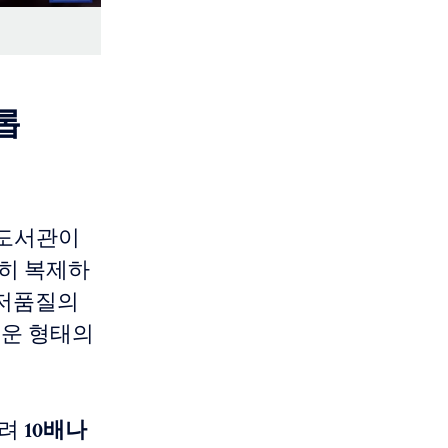
롭
 도서관이
한히 복제하
 저품질의
새로운 형태의
무려
10배나