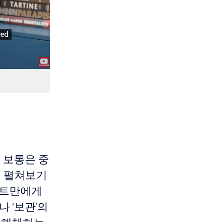
 보통은 중
시 펼쳐보기
알트만에게
 ‘보관’의