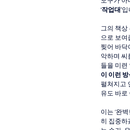
도구가 아
‘작업대’
입
그의 책상
으로 보여
찢어 바닥
악하며 씨
들을 미련
이 이런 방
펼쳐지고 
유도 바로
이는 ‘완벽
히 집중하