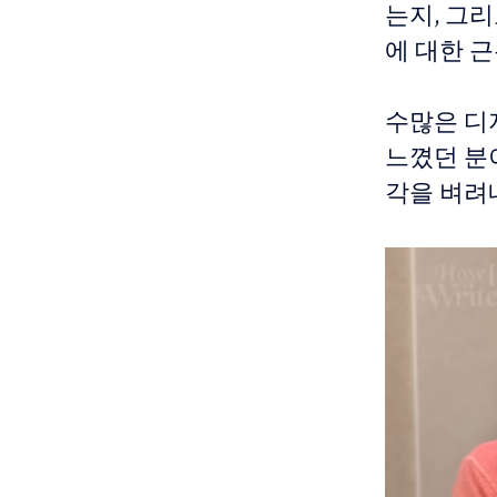
는지, 그
에 대한 
수많은 디
느꼈던 분
각을 벼려