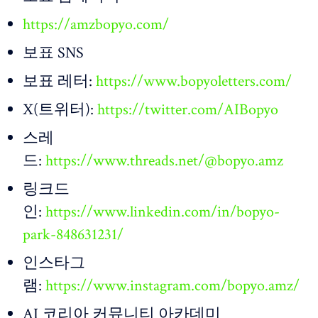
https://amzbopyo.com/
보표 SNS
보표 레터:
https://www.bopyoletters.com/
X(트위터):
https://twitter.com/AIBopyo
스레
드:
https://www.threads.net/@bopyo.amz
링크드
인:
https://www.linkedin.com/in/bopyo-
park-848631231/
인스타그
램:
https://www.instagram.com/bopyo.amz/
AI 코리아 커뮤니티 아카데미