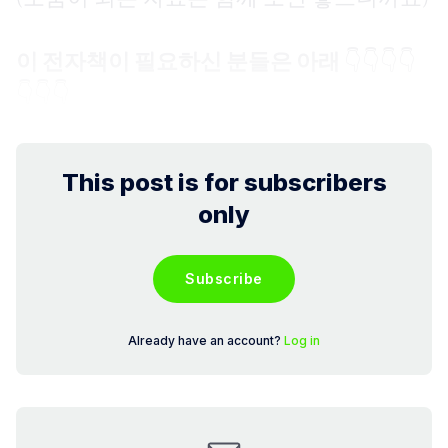
이 전자책이 필요하신 분들은 아래
👇👇👇👇
👇👇👇
This post is for subscribers
only
Subscribe
Already have an account?
Log in