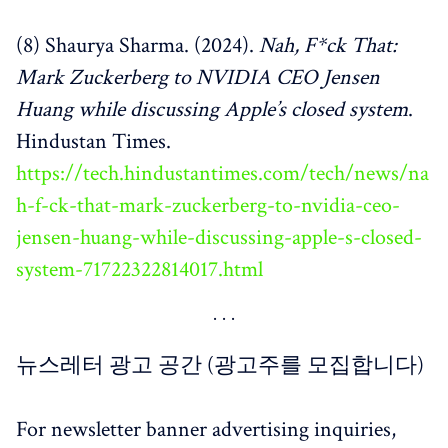
(8) Shaurya Sharma. (2024).
Nah, F*ck That:
Mark Zuckerberg to NVIDIA CEO Jensen
Huang while discussing Apple’s closed system
.
Hindustan Times.
https://tech.hindustantimes.com/tech/news/na
h-f-ck-that-mark-zuckerberg-to-nvidia-ceo-
jensen-huang-while-discussing-apple-s-closed-
system-71722322814017.html
뉴스레터 광고 공간 (광고주를 모집합니다)
For newsletter banner advertising inquiries,