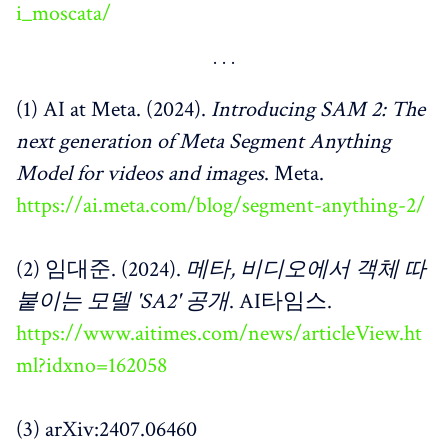
i_moscata/
(1) AI at Meta. (2024).
Introducing SAM 2: The
next generation of Meta Segment Anything
Model for videos and images
. Meta.
https://ai.meta.com/blog/segment-anything-2/
(2) 임대준. (2024).
메타, 비디오에서 객체 따
붙이는 모델 'SA2' 공개
. AI타임스.
https://www.aitimes.com/news/articleView.ht
ml?idxno=162058
(3) arXiv:2407.06460