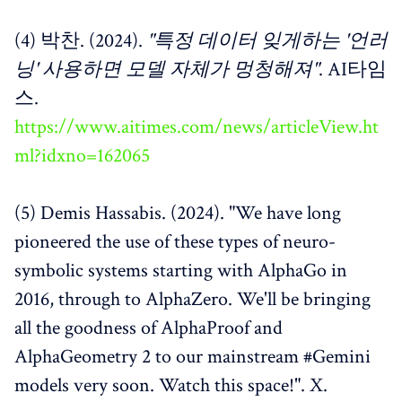
(4) 박찬. (2024).
"특정 데이터 잊게하는 '언러
닝' 사용하면 모델 자체가 멍청해져"
. AI타임
스.
https://www.aitimes.com/news/articleView.ht
ml?idxno=162065
(5) Demis Hassabis. (2024). "We have long
pioneered the use of these types of neuro-
symbolic systems starting with AlphaGo in
2016, through to AlphaZero. We'll be bringing
all the goodness of AlphaProof and
AlphaGeometry 2 to our mainstream #Gemini
models very soon. Watch this space!". X.