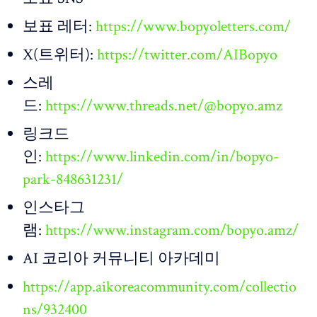
보표 레터:
https://www.bopyoletters.com/
X(트위터):
https://twitter.com/AIBopyo
스레
드:
https://www.threads.net/@bopyo.amz
링크드
인:
https://www.linkedin.com/in/bopyo-
park-848631231/
인스타그
램:
https://www.instagram.com/bopyo.amz/
AI 코리아 커뮤니티 아카데미
https://app.aikoreacommunity.com/collectio
ns/932400