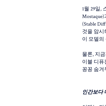
1월 29일,
Mostaq
(Stable
것을 암시하
이 모델의
물론, 지
이블 디퓨
꽁꽁 숨겨
인간보다 