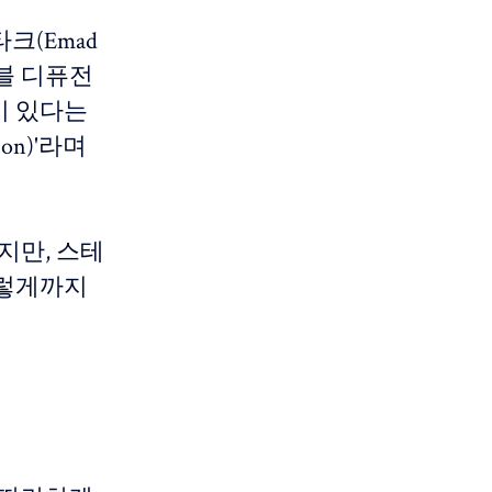
타크(Emad
이블 디퓨전
델이 있다는
on)'라며
지만, 스테
이렇게까지