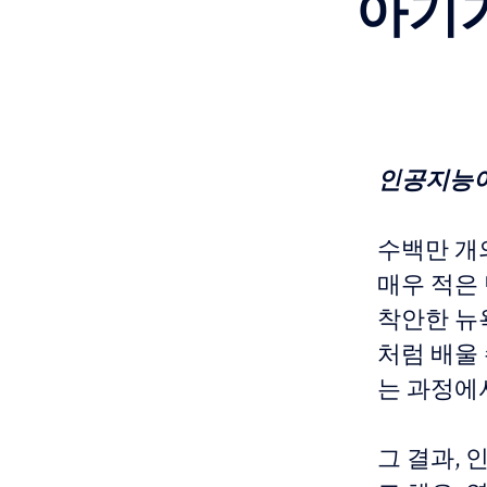
아기
인공지능이
수백만 개
매우 적은
착안한 뉴욕 
처럼 배울
는 과정에
그 결과,