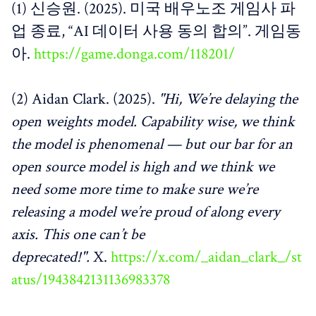
(1) 신승원. (2025). 미국 배우노조 게임사 파
업 종료, “AI 데이터 사용 동의 합의”. 게임동
아.
https://game.donga.com/118201/
(2) Aidan Clark. (2025).
"Hi, We’re delaying the
open weights model. Capability wise, we think
the model is phenomenal — but our bar for an
open source model is high and we think we
need some more time to make sure we’re
releasing a model we’re proud of along every
axis. This one can’t be
deprecated!".
X.
https://x.com/_aidan_clark_/st
atus/1943842131136983378