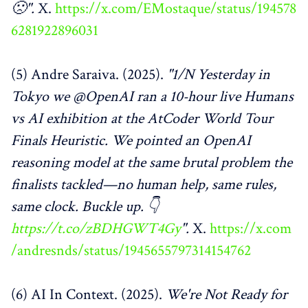
🙁".
X.
https://x.com/EMostaque/status/194578
6281922896031
(5) Andre Saraiva. (2025).
"1/N Yesterday in
Tokyo we @OpenAI ran a 10‑hour live Humans
vs AI exhibition at the AtCoder World Tour
Finals Heuristic. We pointed an OpenAI
reasoning model at the same brutal problem the
finalists tackled—no human help, same rules,
same clock. Buckle up. 👇
https://t.co/zBDHGWT4Gy
".
X.
https://x.com
/andresnds/status/1945655797314154762
(6) AI In Context. (2025).
We're Not Ready for