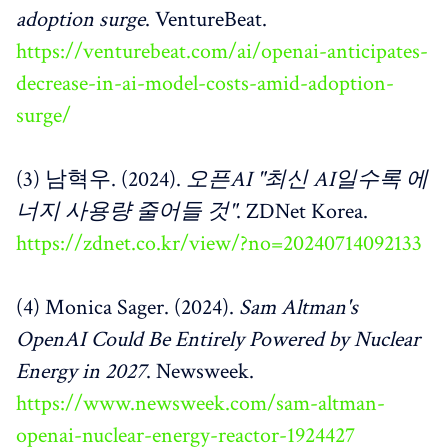
adoption surge
. VentureBeat.
https://venturebeat.com/ai/openai-anticipates-
decrease-in-ai-model-costs-amid-adoption-
surge/
(3) 남혁우. (2024).
오픈AI "최신 AI일수록 에
너지 사용량 줄어들 것"
. ZDNet Korea.
https://zdnet.co.kr/view/?no=20240714092133
(4) Monica Sager. (2024).
Sam Altman's
OpenAI Could Be Entirely Powered by Nuclear
Energy in 2027
. Newsweek.
https://www.newsweek.com/sam-altman-
openai-nuclear-energy-reactor-1924427