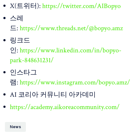
X(트위터):
https://twitter.com/AIBopyo
스레
드:
https://www.threads.net/@bopyo.amz
링크드
인:
https://www.linkedin.com/in/bopyo-
park-848631231/
인스타그
램:
https://www.instagram.com/bopyo.amz/
AI 코리아 커뮤니티 아카데미
https://academy.aikoreacommunity.com/
News