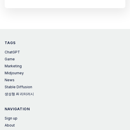
Engineering)"이라는 단어를 봤습니다. 처음엔 "또 AI
업계가 새로운 유행어를 만들어낸 건가?" 싶었습니
다. 솔직히 저도 이 개념이 정확히 뭔지 몰랐습니다.
그래서 이 주제를 다룬 Greg Isenberg의 유튜브 영상
을 찾아봤고, 26분짜리 영상을 보면서
TAGS
ChatGPT
Game
Marketing
Midjourney
News
Stable Diffusion
생성형 AI 리터러시
NAVIGATION
Sign up
About