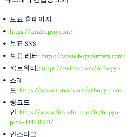
보표 홈페이지
https://amzbopyo.com/
보표 SNS
보표 레터:
https://www.bopyoletters.com/
X(트위터):
https://twitter.com/AIBopyo
스레
드:
https://www.threads.net/@bopyo.amz
링크드
인:
https://www.linkedin.com/in/bopyo-
park-848631231/
인스타그