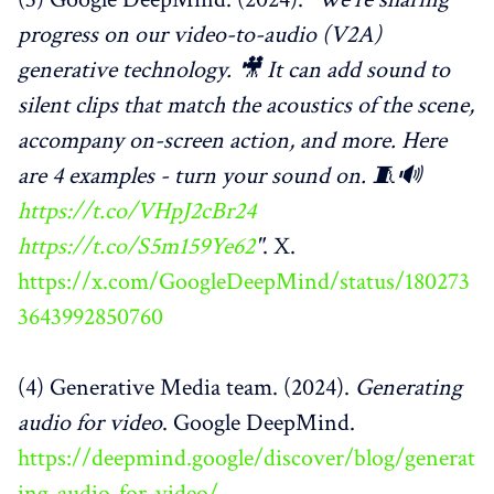
progress on our video-to-audio (V2A)
generative technology. 🎥 It can add sound to
silent clips that match the acoustics of the scene,
accompany on-screen action, and more. Here
are 4 examples - turn your sound on. 🧵🔊
https://t.co/VHpJ2cBr24
https://t.co/S5m159Ye62
"
. X.
https://x.com/GoogleDeepMind/status/180273
3643992850760
(4) Generative Media team. (2024).
Generating
audio for video
. Google DeepMind.
https://deepmind.google/discover/blog/generat
ing-audio-for-video/