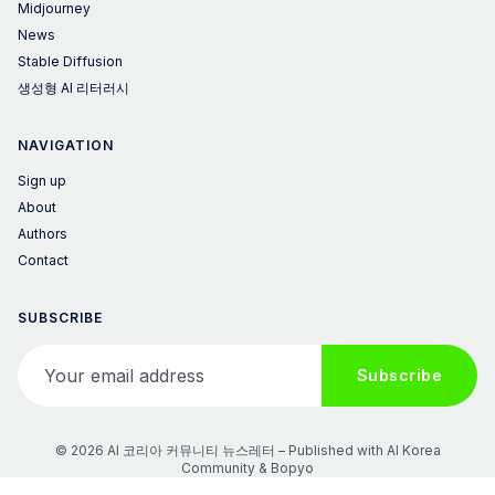
Midjourney
News
Stable Diffusion
생성형 AI 리터러시
NAVIGATION
Sign up
About
Authors
Contact
SUBSCRIBE
Your email address
Subscribe
© 2026 AI 코리아 커뮤니티 뉴스레터 – Published with
AI Korea
Community
&
Bopyo