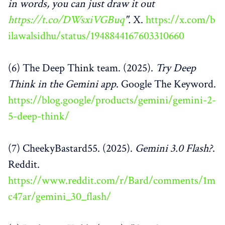
in words, you can just draw it out
https://t.co/DWsxiVGBuq
".
X.
https://x.com/b
ilawalsidhu/status/1948844167603310660
(6) The Deep Think team. (2025).
Try Deep
Think in the Gemini app
. Google The Keyword.
https://blog.google/products/gemini/gemini-2-
5-deep-think/
(7) CheekyBastard55. (2025).
Gemini 3.0 Flash?
.
Reddit.
https://www.reddit.com/r/Bard/comments/1m
c47ar/gemini_30_flash/