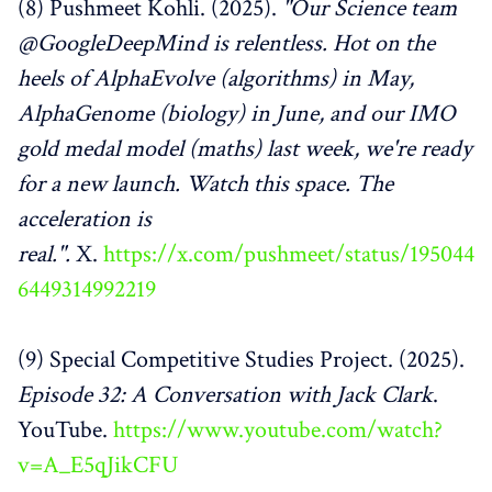
(8) Pushmeet Kohli. (2025).
"Our Science team
@GoogleDeepMind is relentless. Hot on the
heels of AlphaEvolve (algorithms) in May,
AlphaGenome (biology) in June, and our IMO
gold medal model (maths) last week, we're ready
for a new launch. Watch this space. The
acceleration is
real.".
X.
https://x.com/pushmeet/status/195044
6449314992219
(9) Special Competitive Studies Project. (2025).
Episode 32: A Conversation with Jack Clark
.
YouTube.
https://www.youtube.com/watch?
v=A_E5qJikCFU