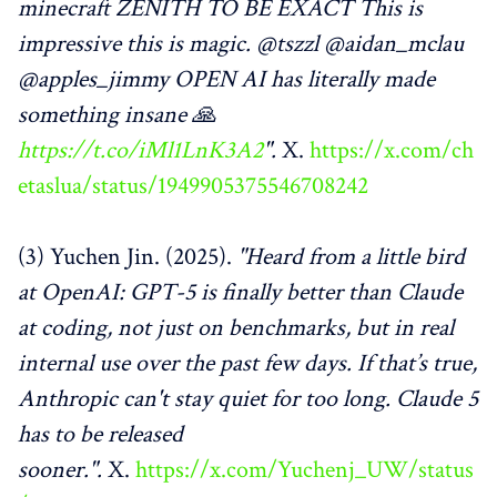
minecraft ZENITH TO BE EXACT This is
impressive this is magic. @tszzl @aidan_mclau
@apples_jimmy OPEN AI has literally made
something insane 🙏
https://t.co/iMl1LnK3A2
".
X.
https://x.com/ch
etaslua/status/1949905375546708242
(3) Yuchen Jin. (2025).
"Heard from a little bird
at OpenAI: GPT-5 is finally better than Claude
at coding, not just on benchmarks, but in real
internal use over the past few days. If that’s true,
Anthropic can't stay quiet for too long. Claude 5
has to be released
sooner.".
X.
https://x.com/Yuchenj_UW/status