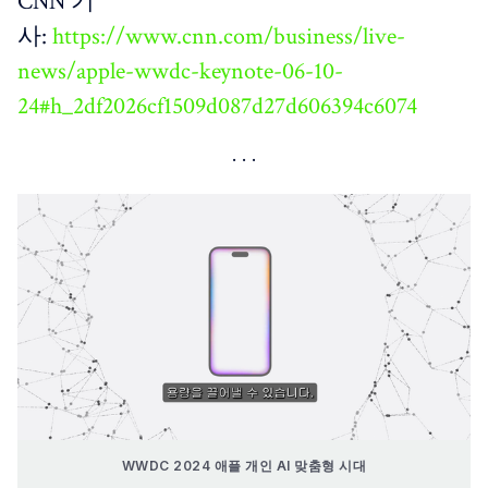
CNN 기
사:
https://www.cnn.com/business/live-
news/apple-wwdc-keynote-06-10-
24#h_2df2026cf1509d087d27d606394c6074
WWDC 2024 애플 개인 AI 맞춤형 시대