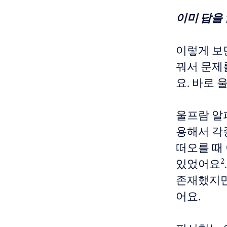
이미 답을
이렇게 보면
꿔서 문제
요. 바로 
울프람 알파
용해서 각종
떠오를 때
2
있었어요
존재했지만
어요.