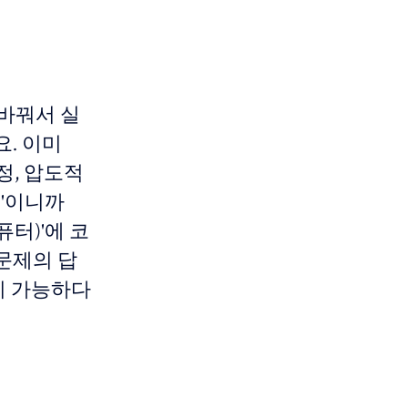
 바꿔서 실
. 이미
언정, 압도적
기'이니까
퓨터)'에 코
문제의 답
이 가능하다