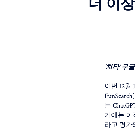
더 이상
'치타' 구
이번 12월
FunSea
는 Chat
기에는 아
라고 평가