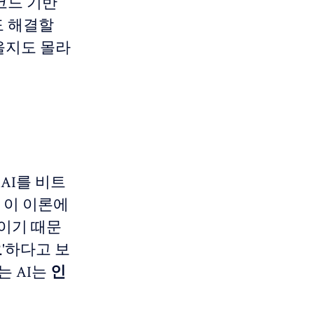
코드 기반
도 해결할
있을지도 몰라
 AI를 비트
. 이 이론에
'이기 때문
요
'하다고 보
는 AI는
인