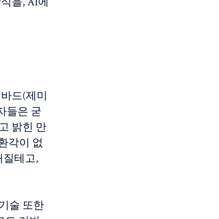
식을, AI에
 바드(제미
저자들은 굳
고 밝힌 만
 환각이 없
해질테고,
 기술 또한