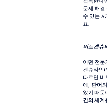
접목한다면,
문제 해결
수 있는 A
요.
비트겐슈
어떤 전문가들
겐슈타인(W
따르면 비
에, '
단어의
았기 때문에
간의 세계