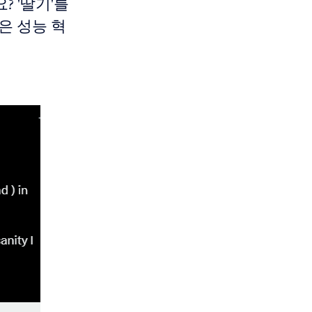
? '딸기'를
은 성능 혁