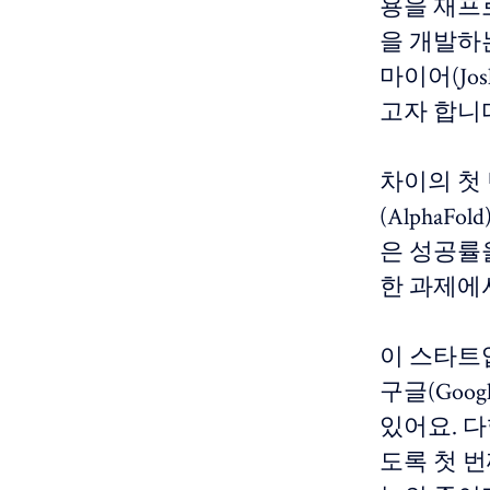
용을 재프
을 개발하
마이어(Jo
고자 합니
차이의 첫 
(AlphaF
은 성공률
한 과제에
이 스타트업
구글(Goo
있어요. 
도록 첫 