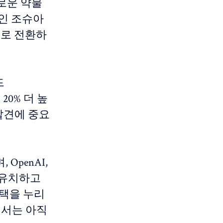
로운 약물
O인 조슈아
학으로 전환하
드
20% 더 높
발견에 중요
OpenAI,
을 유치하고
혜택을 누리
해서는 아직