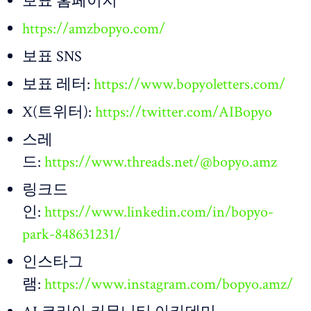
보표 홈페이지
https://amzbopyo.com/
보표 SNS
보표 레터:
https://www.bopyoletters.com/
X(트위터):
https://twitter.com/AIBopyo
스레
드:
https://www.threads.net/@bopyo.amz
링크드
인:
https://www.linkedin.com/in/bopyo-
park-848631231/
인스타그
램:
https://www.instagram.com/bopyo.amz/